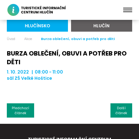
HLUČÍNSKO
HLUČÍN
Úvod
Akce
Burza oblečení, obuvi a potřeb pro děti
BURZA OBLEČENÍ, OBUVI A POTŘEB PRO
DĚTI
1. 10. 2022 | 08:00 - 11:00
sál ZŠ Velké Hoštice
Předchozí
Další
článek
článek