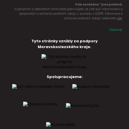
Pole označena * jsou povinná.
Vyplněním a odesláním formuláře potvrzujete, že jste byli informováni o
zpracování a ochraně osobních údajů v souladu s GDPR. Informace o
ochraně osobních údajů naleznete
zde
.
Odeslat
Tyto stránky vznikly za podpory
Moravskoslezského kraje.
Spolupracujeme: