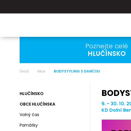
Poznejte celé
HLUČÍNSKO
Úvod
Akce
BODYSTYLING S DANČOU
BODYS
HLUČÍNSKO
9. - 30. 10.
OBCE HLUČÍNSKA
KD Dolní Be
Volný čas
Památky