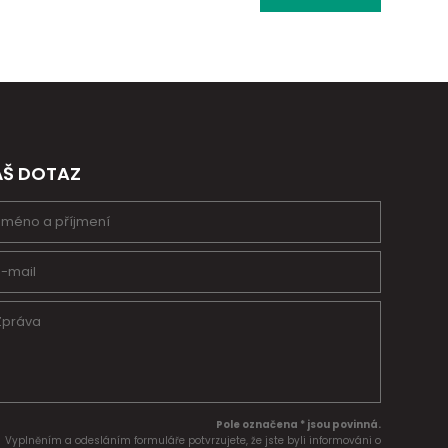
ÁŠ DOTAZ
Pole označena * jsou povinná.
Vyplněním a odesláním formuláře potvrzujete, že jste byli informováni o