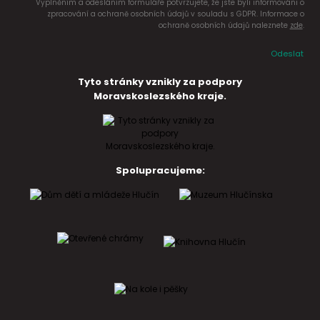
Vyplněním a odesláním formuláře potvrzujete, že jste byli informováni o
zpracování a ochraně osobních údajů v souladu s GDPR. Informace o
ochraně osobních údajů naleznete
zde
.
Odeslat
Tyto stránky vznikly za podpory
Moravskoslezského kraje.
Spolupracujeme: