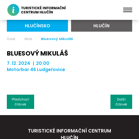
HLUČÍNSKO
HLUČÍN
Úvod
Akce
Bluesový Mikuláš
BLUESOVÝ MIKULÁŠ
7. 12. 2024 | 20:00
Motorbar 46 Ludgeřovice
Předchozí
Další
článek
článek
TURISTICKÉ INFORMAČNÍ CENTRUM
HLUČÍN