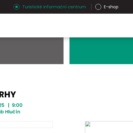
Turistické informační centrum
E-shop
TRHY
025 | 9:00
b Hlučín