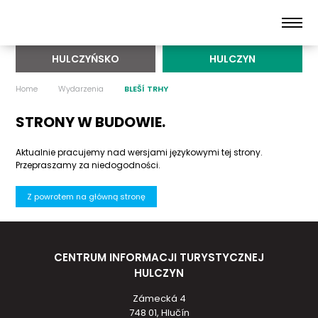
HULCZYŃSKO
HULCZYN
Home
Wydarzenia
BLEŠÍ TRHY
STRONY W BUDOWIE.
Aktualnie pracujemy nad wersjami językowymi tej strony.
Przepraszamy za niedogodności.
Z powrotem na główną stronę
CENTRUM INFORMACJI TURYSTYCZNEJ
HULCZYN
Zámecká 4
748 01, Hlučín