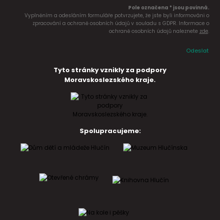
Pole označena * jsou povinná.
Vyplněním a odesláním formuláře potvrzujete, že jste byli informováni o
zpracování a ochraně osobních údajů v souladu s GDPR. Informace o
ochraně osobních údajů naleznete
zde
.
Odeslat
Tyto stránky vznikly za podpory
Moravskoslezského kraje.
Spolupracujeme: