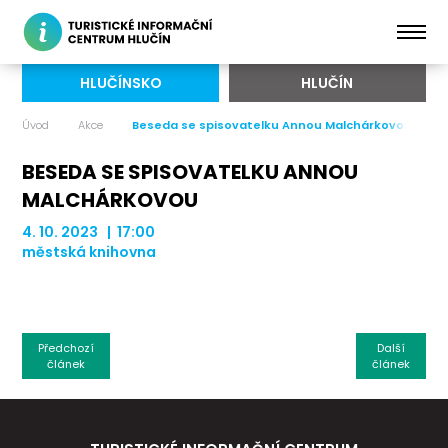
HLUČÍNSKO
HLUČÍN
Úvod
Akce
Beseda se spisovatelku Annou Malchárkovou
BESEDA SE SPISOVATELKU ANNOU
MALCHÁRKOVOU
4. 10. 2023 | 17:00
městská knihovna
Předchozí
Další
článek
článek