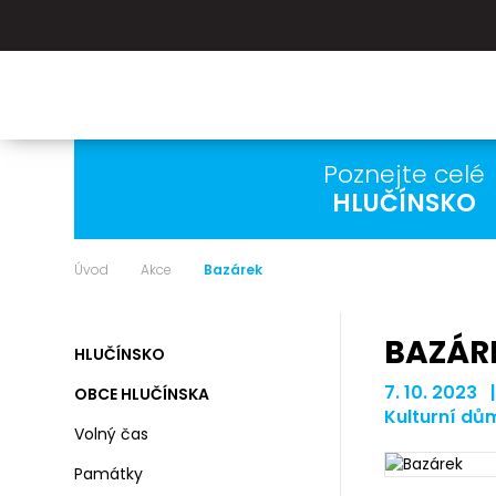
Poznejte celé
HLUČÍNSKO
Úvod
Akce
Bazárek
BAZÁR
HLUČÍNSKO
7. 10. 2023 
OBCE HLUČÍNSKA
Kulturní dů
Volný čas
Památky