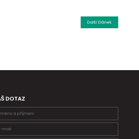
Další
článek
ÁŠ DOTAZ