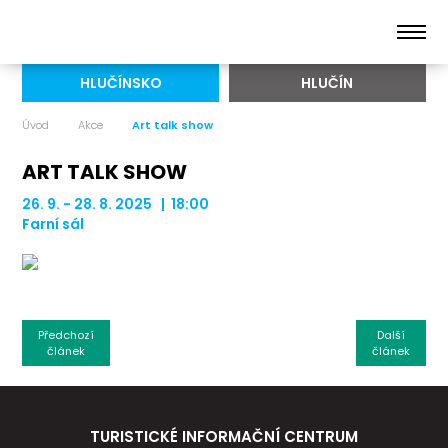
HLUČÍNSKO
HLUČÍN
Úvod
Akce
Art talk show
ART TALK SHOW
26. 9. - 28. 8. 2025 | 18:00
Farní sál
Předchozí
Další
článek
článek
TURISTICKÉ INFORMAČNÍ CENTRUM