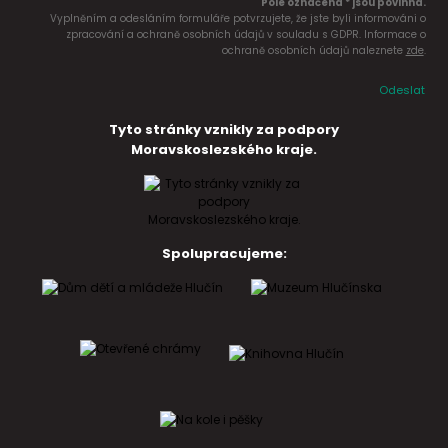
Pole označena * jsou povinná.
Vyplněním a odesláním formuláře potvrzujete, že jste byli informováni o
zpracování a ochraně osobních údajů v souladu s GDPR. Informace o
ochraně osobních údajů naleznete
zde
.
Odeslat
Tyto stránky vznikly za podpory
Moravskoslezského kraje.
Spolupracujeme: