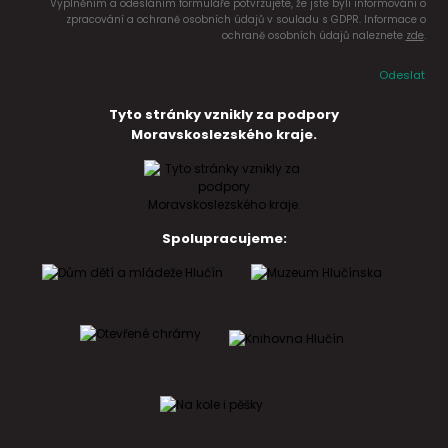
Vyplněním a odesláním formuláře potvrzujete, že jste byli informováni o
zpracování a ochraně osobních údajů v souladu s GDPR. Informace o
ochraně osobních údajů naleznete
zde
.
Odeslat
Tyto stránky vznikly za podpory
Moravskoslezského kraje.
Spolupracujeme: