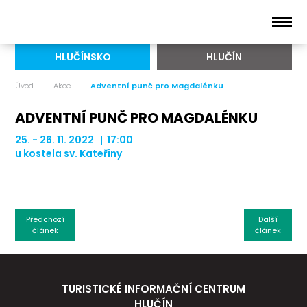
HLUČÍNSKO
HLUČÍN
Úvod
Akce
Adventní punč pro Magdalénku
ADVENTNÍ PUNČ PRO MAGDALÉNKU
25. - 26. 11. 2022 | 17:00
u kostela sv. Kateřiny
Předchozí
Další
článek
článek
TURISTICKÉ INFORMAČNÍ CENTRUM
HLUČÍN