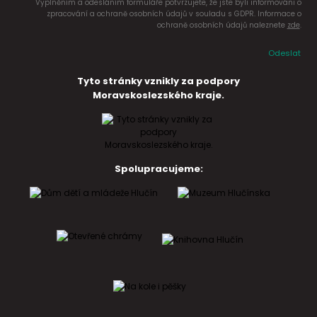
Vyplněním a odesláním formuláře potvrzujete, že jste byli informováni o
zpracování a ochraně osobních údajů v souladu s GDPR. Informace o
ochraně osobních údajů naleznete
zde
.
Odeslat
Tyto stránky vznikly za podpory
Moravskoslezského kraje.
Spolupracujeme: