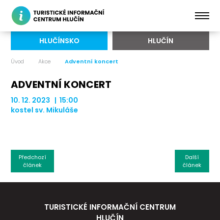
HLUČÍNSKO
HLUČÍN
Úvod
Akce
Adventní koncert
ADVENTNÍ KONCERT
10. 12. 2023 | 15:00
kostel sv. Mikuláše
Předchozí
Další
článek
článek
TURISTICKÉ INFORMAČNÍ CENTRUM
HLUČÍN