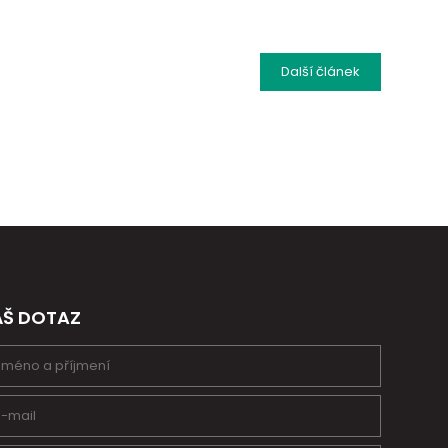
Další
článek
ÁŠ DOTAZ