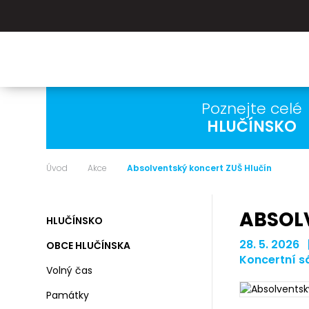
Poznejte celé
HLUČÍNSKO
Úvod
Akce
Absolventský koncert ZUŠ Hlučín
ABSOL
HLUČÍNSKO
28. 5. 2026 
OBCE HLUČÍNSKA
Koncertní sá
Volný čas
Památky