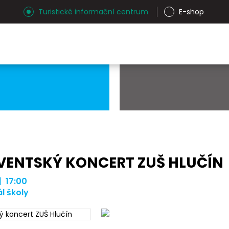
Turistické informační centrum
E-shop
VENTSKÝ KONCERT ZUŠ HLUČÍN
| 17:00
l školy