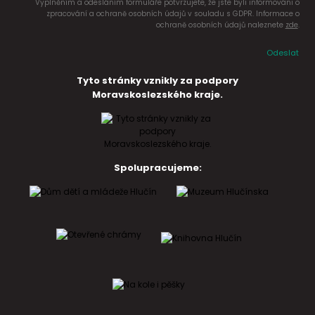
Vyplněním a odesláním formuláře potvrzujete, že jste byli informováni o
zpracování a ochraně osobních údajů v souladu s GDPR. Informace o
ochraně osobních údajů naleznete
zde
.
Odeslat
Tyto stránky vznikly za podpory
Moravskoslezského kraje.
Spolupracujeme: