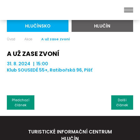
HLUČÍNSKO
HLUČÍN
Úvod
Akce
A už zase zvoní
A UŽ ZASE ZVONÍ
31. 8. 2024 | 15:00
Klub SOUSEDÉ 55+, Ratibořská 96, Píšť
Předchozí
Další
článek
článek
TURISTICKÉ INFORMAČNÍ CENTRUM
HLUČÍN