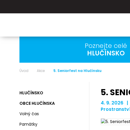
Poznejte celé
HLUČÍNSKO
Úvod
Akce
5. Seniorfest na Hlučínsku
5. SEN
HLUČÍNSKO
4. 9. 2026 |
OBCE HLUČÍNSKA
Prostranst
Volný čas
Památky