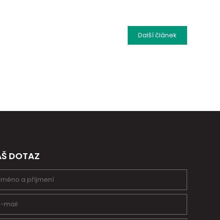
Další
článek
ÁŠ DOTAZ