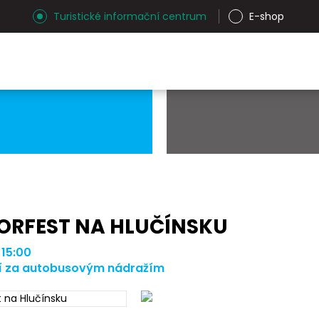
Turistické informační centrum
E-shop
IORFEST NA HLUČÍNSKU
 15:00
ví za autobusovým nádražím