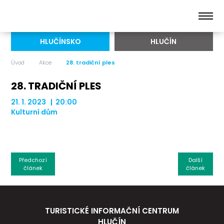
HLUČÍNSKO
HLUČÍN
Úvod
Akce
28. tradiční ples
28. TRADIČNÍ PLES
21. 1. 2023 | 20:00
Kulturní dům
Předchozí
Další
článek
článek
TURISTICKÉ INFORMAČNÍ CENTRUM
HLUČÍN