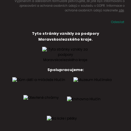
Vyplněním a odesláním formuláře potvrzujete, že jste byli informováni o
zpracování a ochraně osobních údajů v souladu s GDPR. Informace o
ochraně osobních údajů naleznete
zde
.
Odeslat
Tyto stránky vznikly za podpory
Moravskoslezského kraje.
Spolupracujeme: