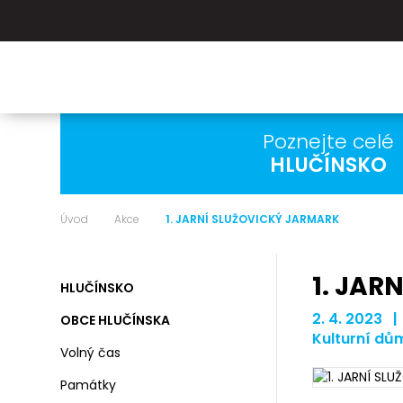
Poznejte celé
HLUČÍNSKO
Úvod
Akce
1. JARNÍ SLUŽOVICKÝ JARMARK
1. JAR
HLUČÍNSKO
2. 4. 2023 |
OBCE HLUČÍNSKA
Kulturní dů
Volný čas
Památky