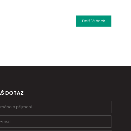
Další
článek
ÁŠ DOTAZ