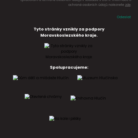
ochraně osobních údajů naleznete
zde
.
Odeslat
Tyto stránky vznikly za podpory
Moravskoslezského kraje.
Spolupracujeme: