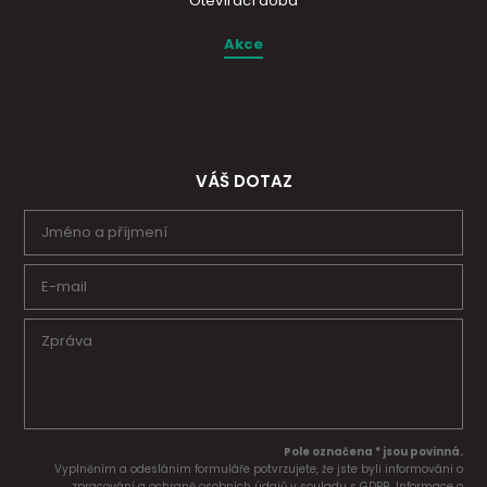
Otevírací doba
Akce
VÁŠ DOTAZ
Pole označena * jsou povinná.
Vyplněním a odesláním formuláře potvrzujete, že jste byli informováni o
zpracování a ochraně osobních údajů v souladu s GDPR. Informace o