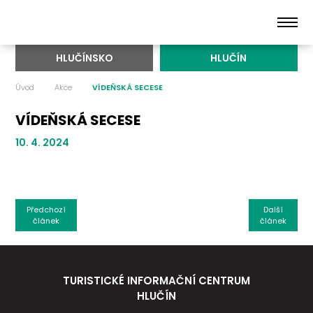
HLUČÍNSKO
HLUČÍN
Úvod
Akce
VÍDEŇSKÁ SECESE
VÍDEŇSKÁ SECESE
10. 4. 2024
Předchozí
Další
článek
článek
TURISTICKÉ INFORMAČNÍ CENTRUM
HLUČÍN