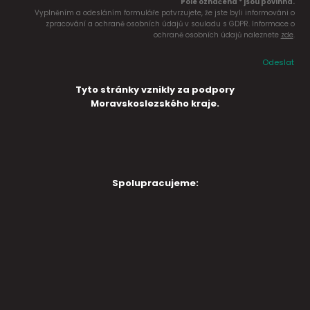
Pole označena * jsou povinná.
Vyplněním a odesláním formuláře potvrzujete, že jste byli informováni o
zpracování a ochraně osobních údajů v souladu s GDPR. Informace o
ochraně osobních údajů naleznete
zde
.
Odeslat
Tyto stránky vznikly za podpory
Moravskoslezského kraje.
Spolupracujeme: