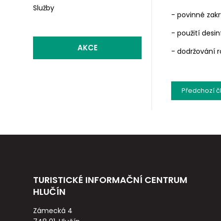
Služby
- povinné zak
- použití desi
AKCE
- dodržování 
Předchozí
č
TURISTICKÉ INFORMAČNÍ CENTRUM
HLUČÍN
Zámecká 4