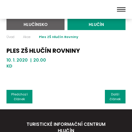
HLUČÍNSKO
HLUČÍN
Úvod
Akce
Ples ZŠ Hlučín Rovniny
PLES ZŠ HLUČÍN ROVNINY
10. 1. 2020 | 20.00
KD
Předchozí
Další
článek
článek
TURISTICKÉ INFORMAČNÍ CENTRUM
HLUČÍN