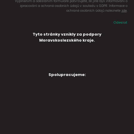
Vyplněním a odesláním formuláře potvrzujete, že jste byli informováni o
zpracování a ochraně osobních údajů v souladu s GDPR. Informace o
ochraně osobních údajů naleznete
zde
.
Odeslat
Tyto stránky vznikly za podpory
Moravskoslezského kraje.
Spolupracujeme: