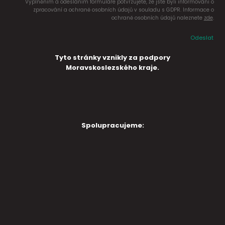
Vyplněním a odesláním formuláře potvrzujete, že jste byli informováni o
zpracování a ochraně osobních údajů v souladu s GDPR. Informace o
ochraně osobních údajů naleznete
zde
.
Odeslat
Tyto stránky vznikly za podpory
Moravskoslezského kraje.
Spolupracujeme: