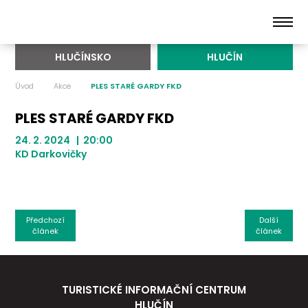
HLUČÍNSKO
HLUČÍN
Úvod
Akce
PLES STARÉ GARDY FKD
PLES STARÉ GARDY FKD
24. 2. 2024 | 20:00
KD Darkovičky
Předchozí
Další
článek
článek
TURISTICKÉ INFORMAČNÍ CENTRUM
HLUČÍN