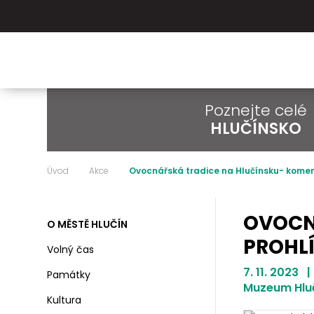
Poznejte celé
HLUČÍNSKO
Úvod
Akce
Ovocnářská tradice na Hlučínsku- kome
OVOCN
O MĚSTĚ HLUČÍN
PROHL
Volný čas
7. 11. 2023 |
Památky
Muzeum Hlu
Kultura