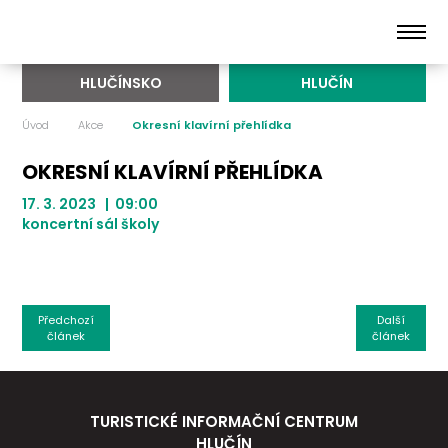
HLUČÍNSKO
HLUČÍN
Úvod
Akce
Okresní klavírní přehlídka
OKRESNÍ KLAVÍRNÍ PŘEHLÍDKA
17. 3. 2023 | 09:00
koncertní sál školy
Předchozí
Další
článek
článek
TURISTICKÉ INFORMAČNÍ CENTRUM
HLUČÍN