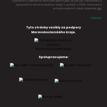
Vyplněním a odesláním formuláře potvrzujete, že jste byli informováni o
zpracování a ochraně osobních údajů v souladu s GDPR. Informace o
ochraně osobních údajů naleznete
zde
.
Odeslat
Tyto stránky vznikly za podpory
Moravskoslezského kraje.
Spolupracujeme: