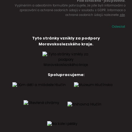
Pole označena * jsou povinná.
Vyplněním a odesláním formuláře potvrzujete, že jste byli informováni o
zpracování a ochraně osobních údajů v souladu s GDPR. Informace o
ochraně osobních údajů naleznete
zde
.
Odeslat
Tyto stránky vznikly za podpory
Moravskoslezského kraje.
Spolupracujeme: