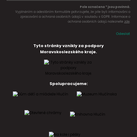
Pole označena * jsou povinná.
Vyplněním a odesláním formuláře potvrzujete, že jste byli informováni o
zpracování a ochraně osobních údajů v souladu s GDPR. Informace o
ochraně osobních údajů naleznete
zde
.
Odeslat
Tyto stránky vznikly za podpory
Moravskoslezského kraje.
Spolupracujeme: