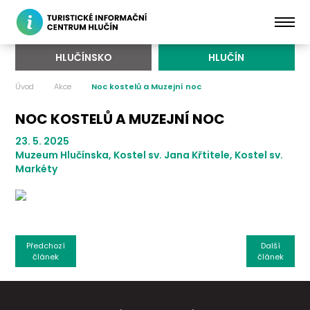
HLUČÍNSKO
HLUČÍN
Úvod
Akce
Noc kostelů a Muzejní noc
NOC KOSTELŮ A MUZEJNÍ NOC
23. 5. 2025
Muzeum Hlučínska, Kostel sv. Jana Křtitele, Kostel sv.
Markéty
Předchozí
Další
článek
článek