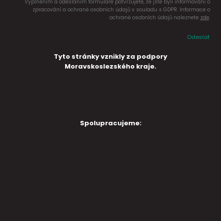
Vyplněním a odesláním formuláře potvrzujete, že jste byli informováni o
zpracování a ochraně osobních údajů v souladu s GDPR. Informace o
ochraně osobních údajů naleznete
zde
.
Odeslat
Tyto stránky vznikly za podpory
Moravskoslezského kraje.
Spolupracujeme: