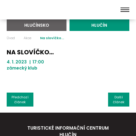
HLUČÍNSKO
HLUČÍN
Úvod
Akce
Na slovíčko...
NA SLOVÍČKO...
4. 1. 2023 | 17:00
zámecký klub
Předchozí
Další
článek
článek
TURISTICKÉ INFORMAČNÍ CENTRUM
HLUČÍN