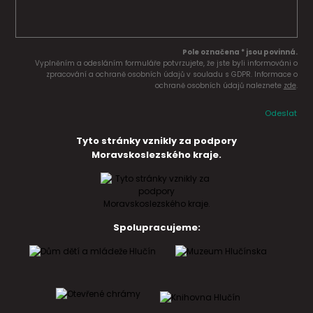
Pole označena * jsou povinná.
Vyplněním a odesláním formuláře potvrzujete, že jste byli informováni o
zpracování a ochraně osobních údajů v souladu s GDPR. Informace o
ochraně osobních údajů naleznete
zde
.
Odeslat
Tyto stránky vznikly za podpory
Moravskoslezského kraje.
Spolupracujeme: