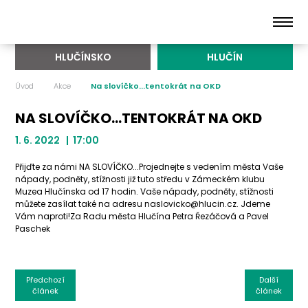
HLUČÍNSKO
HLUČÍN
Úvod
Akce
Na slovíčko...tentokrát na OKD
NA SLOVÍČKO...TENTOKRÁT NA OKD
1. 6. 2022 | 17:00
Přijďte za námi NA SLOVÍČKO...Projednejte s vedením města Vaše
nápady, podněty, stížnosti již tuto středu v Zámeckém klubu
Muzea Hlučínska od 17 hodin. Vaše nápady, podněty, stížnosti
můžete zasílat také na adresu naslovicko@hlucin.cz. Jdeme
Vám naproti!Za Radu města Hlučína Petra Řezáčová a Pavel
Paschek
Předchozí
Další
článek
článek