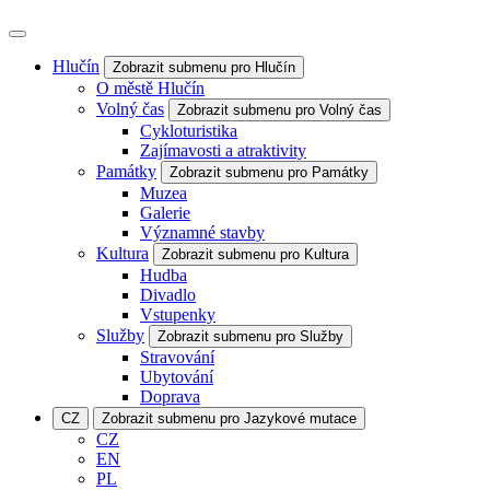
Hlučín
Zobrazit submenu pro Hlučín
O městě Hlučín
Volný čas
Zobrazit submenu pro Volný čas
Cykloturistika
Zajímavosti a atraktivity
Památky
Zobrazit submenu pro Památky
Muzea
Galerie
Významné stavby
Kultura
Zobrazit submenu pro Kultura
Hudba
Divadlo
Vstupenky
Služby
Zobrazit submenu pro Služby
Stravování
Ubytování
Doprava
CZ
Zobrazit submenu pro Jazykové mutace
CZ
EN
PL