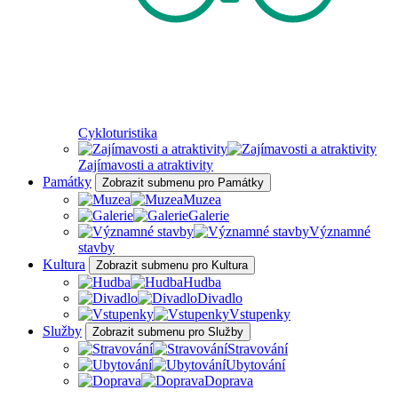
Cykloturistika
Zajímavosti a atraktivity
Památky
Zobrazit submenu pro Památky
Muzea
Galerie
Významné
stavby
Kultura
Zobrazit submenu pro Kultura
Hudba
Divadlo
Vstupenky
Služby
Zobrazit submenu pro Služby
Stravování
Ubytování
Doprava