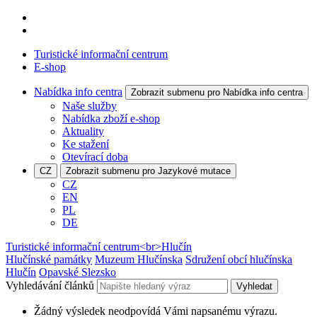
Turistické informační centrum
E-shop
Nabídka info centra
Zobrazit submenu pro Nabídka info centra
Naše služby
Nabídka zboží e-shop
Aktuality
Ke stažení
Otevírací doba
CZ
Zobrazit submenu pro Jazykové mutace
CZ
EN
PL
DE
Turistické informační centrum<br>Hlučín
Hlučínské památky
Muzeum Hlučínska
Sdružení obcí hlučínska
Hlučín
Opavské Slezsko
Vyhledávání článků
Vyhledat
Žádný výsledek neodpovídá Vámi napsanému výrazu.