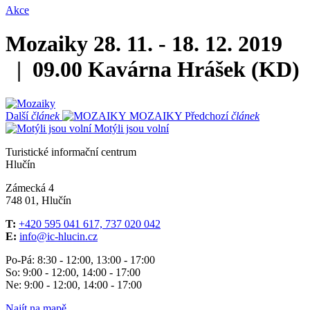
Akce
Mozaiky
28. 11. - 18. 12. 2019
| 09.00
Kavárna Hrášek (KD)
Další
článek
MOZAIKY
Předchozí
článek
Motýli jsou volní
Turistické informační centrum
Hlučín
Zámecká 4
748 01, Hlučín
T:
+420 595 041 617, 737 020 042
E:
info@ic-hlucin.cz
Po-Pá: 8:30 - 12:00, 13:00 - 17:00
So: 9:00 - 12:00, 14:00 - 17:00
Ne: 9:00 - 12:00, 14:00 - 17:00
Najít na mapě