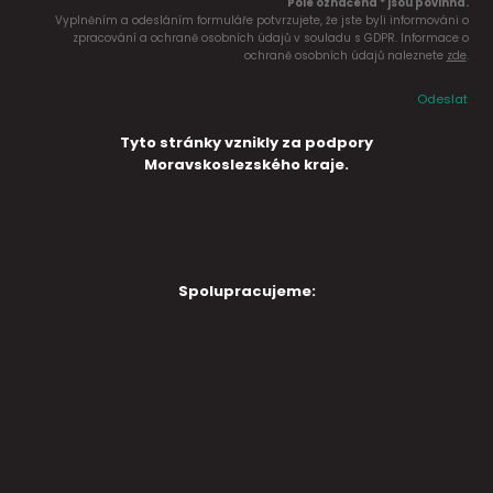
Pole označena * jsou povinná.
Vyplněním a odesláním formuláře potvrzujete, že jste byli informováni o
zpracování a ochraně osobních údajů v souladu s GDPR. Informace o
ochraně osobních údajů naleznete
zde
.
Odeslat
Tyto stránky vznikly za podpory
Moravskoslezského kraje.
Spolupracujeme: