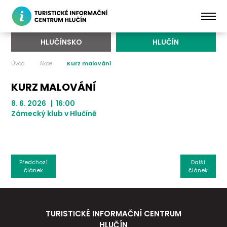
HLUČÍNSKO
HLUČÍN
Úvod
Akce
Kurz malování
KURZ MALOVÁNÍ
8. 6. 2026 | 16:00
Zámecký klub v Hlučíně
Předchozí
Další
článek
článek
TURISTICKÉ INFORMAČNÍ CENTRUM
HLUČÍN