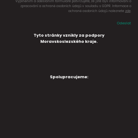
Vyplněním a odesláním formuláře potvrzujete, že jste byli informováni o
zpracování a ochraně osobních údajů v souladu s GDPR. Informace o
ochraně osobních údajů naleznete
zde
.
Odeslat
Tyto stránky vznikly za podpory
Moravskoslezského kraje.
Spolupracujeme: