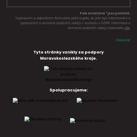
Pole označena * jsou povinná.
Vyplněním a odesláním formuláře potvrzujete, že jste byli informováni o
zpracování a ochraně osobních údajů v souladu s GDPR. Informace o
ochraně osobních údajů naleznete
zde
.
Odeslat
Tyto stránky vznikly za podpory
Moravskoslezského kraje.
Spolupracujeme: