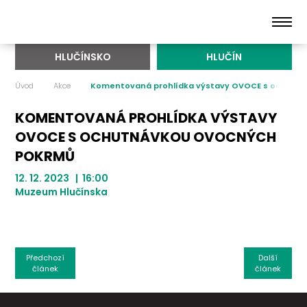
HLUČÍNSKO
HLUČÍN
Úvod
Akce
Komentovaná prohlídka výstavy OVOCE s ochutn
KOMENTOVANÁ PROHLÍDKA VÝSTAVY
OVOCE S OCHUTNÁVKOU OVOCNÝCH
POKRMŮ
12. 12. 2023 | 16:00
Muzeum Hlučínska
Předchozí
Další
článek
článek