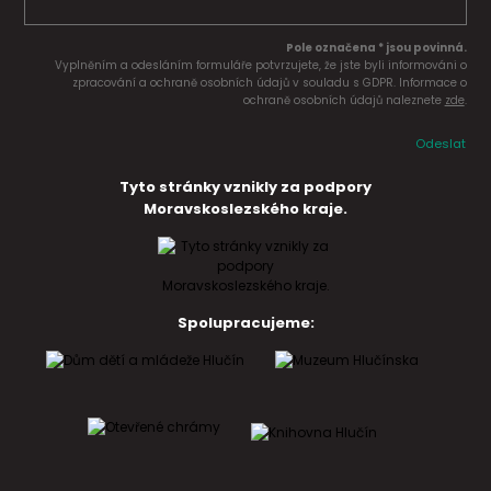
Pole označena * jsou povinná.
Vyplněním a odesláním formuláře potvrzujete, že jste byli informováni o
zpracování a ochraně osobních údajů v souladu s GDPR. Informace o
ochraně osobních údajů naleznete
zde
.
Odeslat
Tyto stránky vznikly za podpory
Moravskoslezského kraje.
Spolupracujeme: