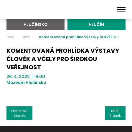
HLUČÍNSKO
HLUČÍN
Úvod
Akce
Komentovaná prohlídka výstavy ČLOVĚK A VČELY pro
KOMENTOVANÁ PROHLÍDKA VÝSTAVY
ČLOVĚK A VČELY PRO ŠIROKOU
VEŘEJNOST
26. 4. 2022 | 9:00
Muzeum Hlučínska
Předchozí
Další
článek
článek