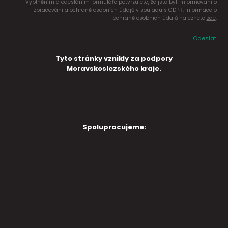
Vyplněním a odesláním formuláře potvrzujete, že jste byli informováni o
zpracování a ochraně osobních údajů v souladu s GDPR. Informace o
ochraně osobních údajů naleznete
zde
.
Odeslat
Tyto stránky vznikly za podpory
Moravskoslezského kraje.
Spolupracujeme: