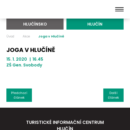
HLUČÍNSKO
HLUČÍN
Úvod
Akce
Joga v Hlučíně
JOGA V HLUČÍNĚ
15. 1. 2020 | 16.45
ZŠ Gen. Svobody
Předchozí
Další
článek
článek
TURISTICKÉ INFORMAČNÍ CENTRUM
HLUČÍN