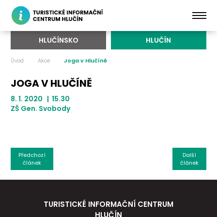
HLUČÍNSKO
HLUČÍN
Úvod
Akce
Joga v Hlučíně
JOGA V HLUČÍNĚ
8. 1. 2020 | 15.30
ZŠ Gen. Svobody
Předchozí
Další
článek
článek
TURISTICKÉ INFORMAČNÍ CENTRUM
HLUČÍN