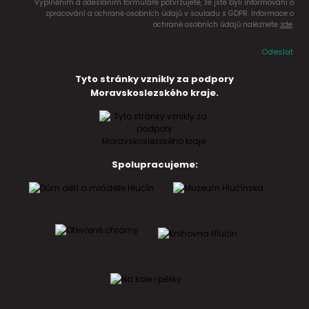
Vyplněním a odesláním formuláře potvrzujete, že jste byli informováni o
zpracování a ochraně osobních údajů v souladu s GDPR. Informace o
ochraně osobních údajů naleznete
zde
.
Odeslat
Tyto stránky vznikly za podpory
Moravskoslezského kraje.
Spolupracujeme: