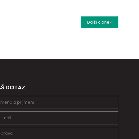
Další
článek
ÁŠ DOTAZ