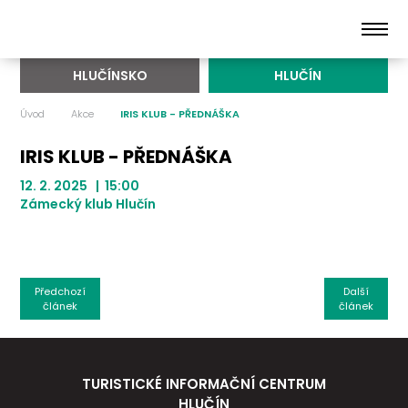
HLUČÍNSKO
HLUČÍN
Úvod
Akce
IRIS KLUB - PŘEDNÁŠKA
IRIS KLUB - PŘEDNÁŠKA
12. 2. 2025 | 15:00
Zámecký klub Hlučín
Předchozí
Další
článek
článek
TURISTICKÉ INFORMAČNÍ CENTRUM
HLUČÍN