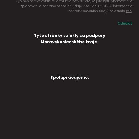
Vyplněním a odesláním formuláře potvrzujete, že jste byli informováni o
zpracování a ochraně osobních údajů v souladu s GDPR. Informace o
ochraně osobních údajů naleznete
zde
.
Odeslat
Tyto stránky vznikly za podpory
Moravskoslezského kraje.
Spolupracujeme: