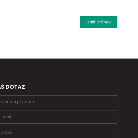
Další
článek
ÁŠ DOTAZ