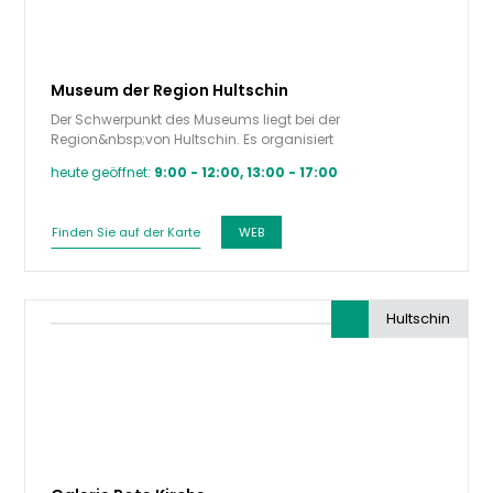
Museum der Region Hultschin
Der Schwerpunkt des Museums liegt bei der
Region&nbsp;von Hultschin. Es organisiert
Kurzzeitausstellungen, Exkursionen, Vorträge,…
heute geöffnet:
9:00 - 12:00, 13:00 - 17:00
Finden Sie auf der Karte
WEB
Hultschin