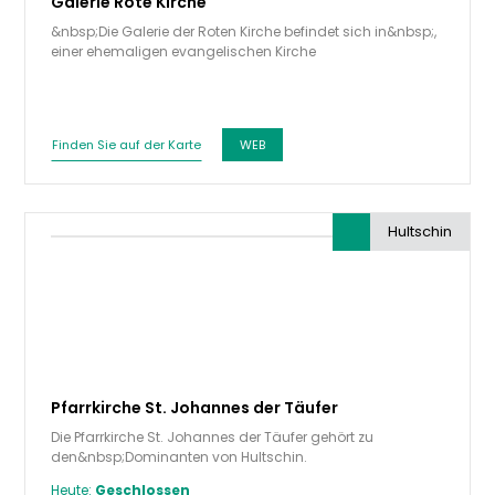
Galerie Rote Kirche
&nbsp;Die Galerie der Roten Kirche befindet sich in&nbsp;,
einer ehemaligen evangelischen Kirche
in&nbsp;Hultschin, in der Nähe…
Finden Sie auf der Karte
WEB
Hultschin
Pfarrkirche St. Johannes der Täufer
Die Pfarrkirche St. Johannes der Täufer gehört zu
den&nbsp;Dominanten von Hultschin.
Heute:
Geschlossen