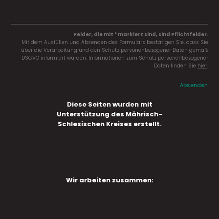
Felder, die mit * markiert sind, sind Pflichtfelder.
Mit dem Ausfüllen und Absenden des Formulars bestätigen Sie, dass Sie
über die Verarbeitung und den Schutz personenbezogener Daten gemäß
DSGVO informiert wurden. Informationen zum Schutz personenbezogener
Daten finden Sie
hier
.
Absenden
Diese Seiten wurden mit
Unterstützung des Mährisch-
Schlesischen Kreises erstellt.
Wir arbeiten zusammen: