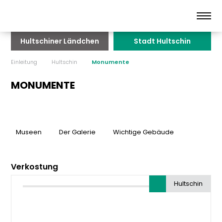
Hultschiner Ländchen
Stadt Hultschin
Einleitung
Hultschin
Monumente
MONUMENTE
Museen
Der Galerie
Wichtige Gebäude
Verkostung
Hultschin