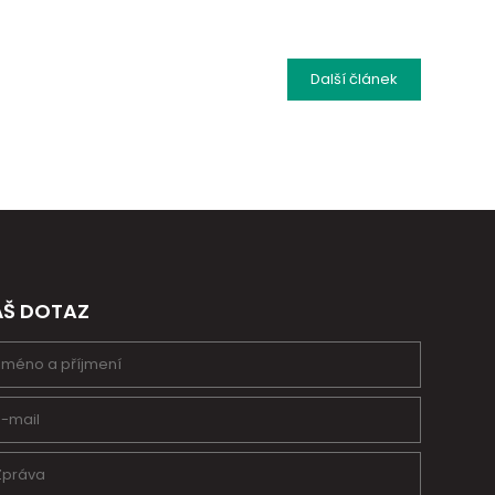
Další
článek
ÁŠ DOTAZ