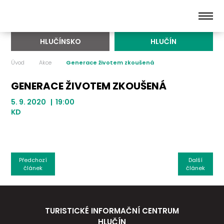
HLUČÍNSKO
HLUČÍN
Úvod
Akce
Generace životem zkoušená
GENERACE ŽIVOTEM ZKOUŠENÁ
5. 9. 2020 | 19:00
KD
Předchozí
Další
článek
článek
TURISTICKÉ INFORMAČNÍ CENTRUM
HLUČÍN