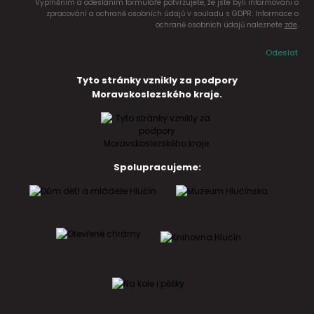
Vyplněním a odesláním formuláře potvrzujete, že jste byli informováni o
zpracování a ochraně osobních údajů v souladu s GDPR. Informace o
ochraně osobních údajů naleznete
zde
.
Odeslat
Tyto stránky vznikly za podpory
Moravskoslezského kraje.
Spolupracujeme: