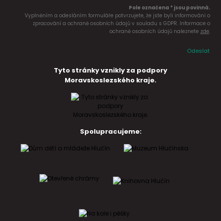
Pole označena * jsou povinná.
Vyplněním a odesláním formuláře potvrzujete, že jste byli informováni o
zpracování a ochraně osobních údajů v souladu s GDPR. Informace o
ochraně osobních údajů naleznete
zde
.
Odeslat
Tyto stránky vznikly za podpory
Moravskoslezského kraje.
Spolupracujeme: