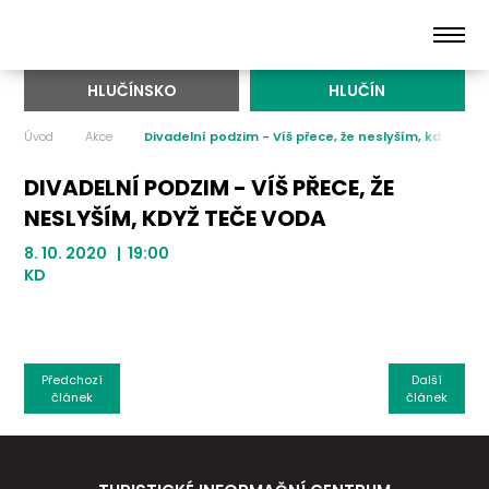
HLUČÍNSKO
HLUČÍN
Úvod
Akce
Divadelní podzim - Víš přece, že neslyším, když teč
DIVADELNÍ PODZIM - VÍŠ PŘECE, ŽE
NESLYŠÍM, KDYŽ TEČE VODA
8. 10. 2020 | 19:00
KD
Předchozí
Další
článek
článek