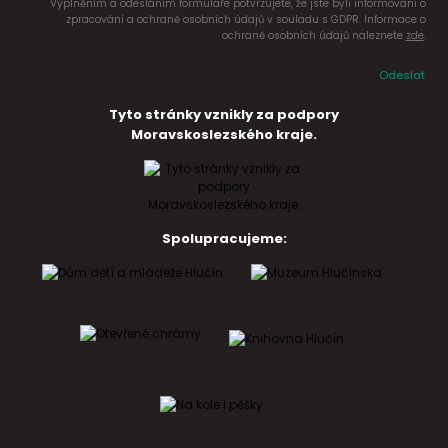
Vyplněním a odesláním formuláře potvrzujete, že jste byli informováni o
zpracování a ochraně osobních údajů v souladu s GDPR. Informace o
ochraně osobních údajů naleznete
zde
.
Odeslat
Tyto stránky vznikly za podpory
Moravskoslezského kraje.
Spolupracujeme: