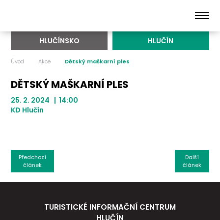
HLUČÍNSKO
HLUČÍN
Úvod
Akce
Dětský maškarní ples
DĚTSKÝ MAŠKARNÍ PLES
25. 2. 2024 | 14:00
KD Hlučín
Předchozí
Další
článek
článek
TURISTICKÉ INFORMAČNÍ CENTRUM
HLUČÍN