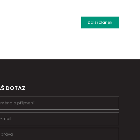
Další
článek
ÁŠ DOTAZ