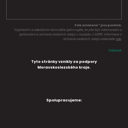
Pole označena * jsou povinná.
Vyplněním a odesláním formuláře potvrzujete, že jste byli informováni o
zpracování a ochraně osobních údajů v souladu s GDPR. Informace o
ochraně osobních údajů naleznete
zde
.
Odeslat
Tyto stránky vznikly za podpory
Moravskoslezského kraje.
Spolupracujeme: