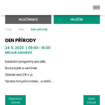
HLUČÍNSKO
HLUČÍN
Úvod
Akce
Den přírody
DEN PŘÍRODY
24. 5. 2023 | 09:00 - 16:00
Mírové náměstí
Edukační programy pro děti.
Burza kytek a semínek.
Stánek Lesů ČR s. p
Výroba hmyzího hotelu ..a další....
Předchozí
Další
článek
článek