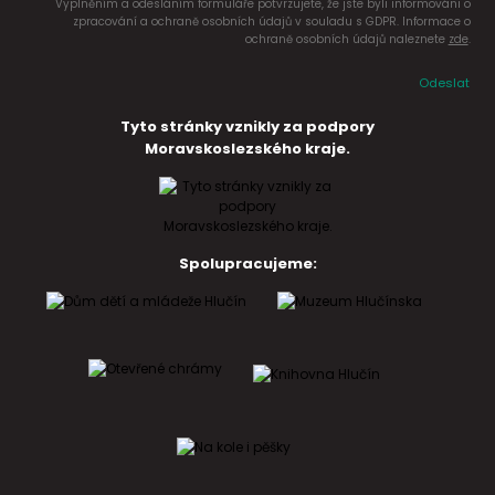
Vyplněním a odesláním formuláře potvrzujete, že jste byli informováni o
zpracování a ochraně osobních údajů v souladu s GDPR. Informace o
ochraně osobních údajů naleznete
zde
.
Odeslat
Tyto stránky vznikly za podpory
Moravskoslezského kraje.
Spolupracujeme: