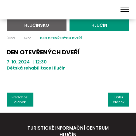
HLUČÍNSKO
HLUČÍN
Úvod
Akce
DEN OTEVŘENÝCH DVEŘÍ
DEN OTEVŘENÝCH DVEŘÍ
7. 10. 2024 | 12:30
Dětská rehabilitace Hlučín
Předchozí
Další
článek
článek
TURISTICKÉ INFORMAČNÍ CENTRUM
HLUČÍN