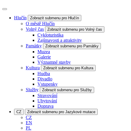
Hlučín
Zobrazit submenu pro Hlučín
O městě Hlučín
Volný čas
Zobrazit submenu pro Volný čas
Cykloturistika
Zajímavosti a atraktivity
Památky
Zobrazit submenu pro Památky
Muzea
Galerie
Významné stavby
Kultura
Zobrazit submenu pro Kultura
Hudba
Divadlo
Vstupenky
Služby
Zobrazit submenu pro Služby
Stravování
Ubytování
Doprava
CZ
Zobrazit submenu pro Jazykové mutace
CZ
EN
PL