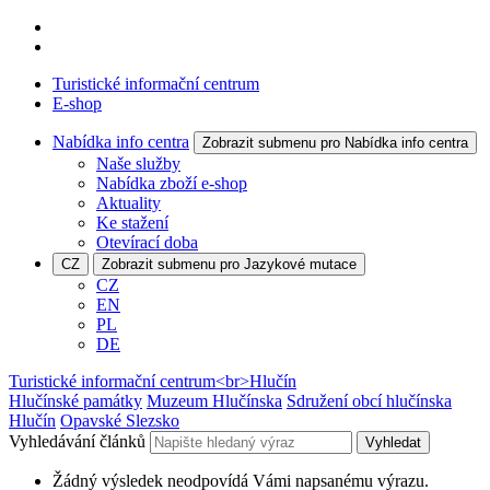
Turistické informační centrum
E-shop
Nabídka info centra
Zobrazit submenu pro Nabídka info centra
Naše služby
Nabídka zboží e-shop
Aktuality
Ke stažení
Otevírací doba
CZ
Zobrazit submenu pro Jazykové mutace
CZ
EN
PL
DE
Turistické informační centrum<br>Hlučín
Hlučínské památky
Muzeum Hlučínska
Sdružení obcí hlučínska
Hlučín
Opavské Slezsko
Vyhledávání článků
Vyhledat
Žádný výsledek neodpovídá Vámi napsanému výrazu.