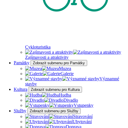
Cykloturistika
Zajímavosti a atraktivity
Památky
Zobrazit submenu pro Památky
Muzea
Galerie
Významné
stavby
Kultura
Zobrazit submenu pro Kultura
Hudba
Divadlo
Vstupenky
Služby
Zobrazit submenu pro Služby
Stravování
Ubytování
Doprava