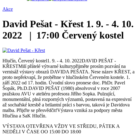
Akce
David Pešat - Křest
1. 9. - 4. 10.
2022 | 17:00
Červený kostel
Hlučín, Červený kostel1. 9. - 4. 10. 2022DAVID PEŠAT -
KŘESTMilí přátelé výtvarné kulturypřijměte prosím pozvání na
vernisáž výstavy obrazů DAVIDA PEŠATA. Nese název KŘEST, a
proto nepřekvapí, že proběhne v hlučínském Červeném kostele. 1.
září 2022 od 17. hodin. Úvodní slovo pronese doc. PhDr. Pavel
Šopák, Ph.D.DAVID PEŠAT (1980) absolvoval v roce 2007
pražskou AVU v ateliéru profesora Jiřího Sopka. Pulzující,
monumentální, plná rozporných významů, postavená na expresivní
až sochařské kresbě a brilantní práci s barvou, taková je Davidova
malba. Přijďte se přesvědčit!Výstava vzniká za podpory města
Hlučína a SaK Hlučín.
VÝSTAVA OTEVŘENA VŽDY VE STŘEDU, PÁTEK A
NEDĚLI V ČASE OO 15:00 DO 18:00