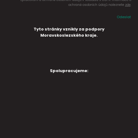
ochraně osobních údajů naleznete
zde
.
Odeslat
Tyto stránky vznikly za podpory
Moravskoslezského kraje.
Spolupracujeme: