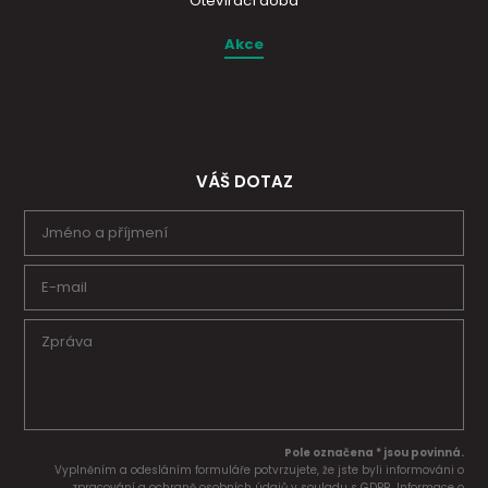
Otevírací doba
Akce
VÁŠ DOTAZ
Pole označena * jsou povinná.
Vyplněním a odesláním formuláře potvrzujete, že jste byli informováni o
zpracování a ochraně osobních údajů v souladu s GDPR. Informace o