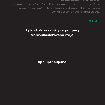
Pole označena * jsou povinná.
Vyplněním a odesláním formuláře potvrzujete, že jste byli informováni o
zpracování a ochraně osobních údajů v souladu s GDPR. Informace o
ochraně osobních údajů naleznete
zde
.
Odeslat
Tyto stránky vznikly za podpory
Moravskoslezského kraje.
Spolupracujeme: