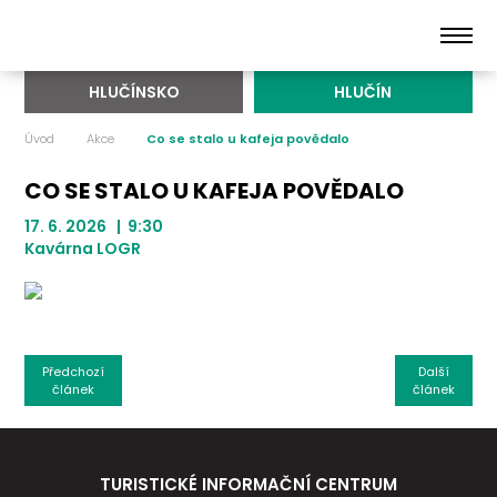
HLUČÍNSKO
HLUČÍN
Úvod
Akce
Co se stalo u kafeja povědalo
CO SE STALO U KAFEJA POVĚDALO
17. 6. 2026 | 9:30
Kavárna LOGR
Předchozí
Další
článek
článek
TURISTICKÉ INFORMAČNÍ CENTRUM