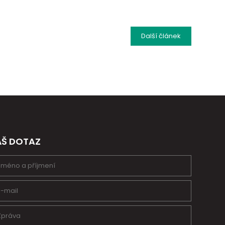
Další
článek
ÁŠ DOTAZ