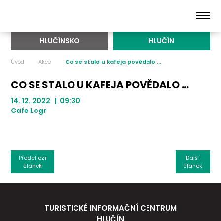
HLUČÍNSKO
HLUČÍN
Úvod
Akce
Co se stalo u kafeja povědalo ...
CO SE STALO U KAFEJA POVĚDALO ...
14. 12. 2022 | 09:30
Cafe Logr
Předchozí
Další
článek
článek
TURISTICKÉ INFORMAČNÍ CENTRUM
HLUČÍN