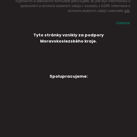
Vyplněním a odesláním formuláře potvrzujete, že jste byli informováni o
zpracování a ochraně osobních údajů v souladu s GDPR. Informace o
ochraně osobních údajů naleznete
zde
.
Odeslat
Tyto stránky vznikly za podpory
Moravskoslezského kraje.
Spolupracujeme: