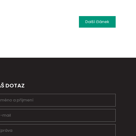
Další
článek
ÁŠ DOTAZ